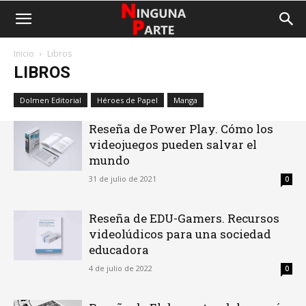
Inicio
Libros
LIBROS
Dolmen Editorial
Héroes de Papel
Manga
Reseña de Power Play. Cómo los
videojuegos pueden salvar el
mundo
31 de julio de 2021
0
Reseña de EDU-Gamers. Recursos
videolúdicos para una sociedad
educadora
4 de julio de 2022
0