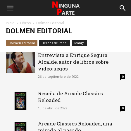
Inicio
Libros
Dolmen Editorial
DOLMEN EDITORIAL
Dolmen Editorial
Héroes de Papel
Manga
Entrevista a Enrique Segura
Alcalde, autor de libros sobre
videojuegos
26 de septiembre de 2022
0
Reseña de Arcade Classics
Reloaded
10 de abril de 2022
0
Arcade Classics Reloaded, una
mirada al pasado