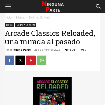
Inicio
Libros
Dolmen Editorial
Libros
Dolmen Editorial
Arcade Classics Reloaded,
una mirada al pasado
Por
Ninguna Parte
-
25 de enero de 2022
6133
0