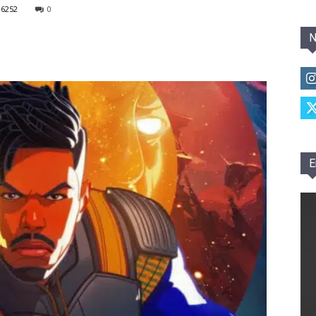
6252
0
N
E