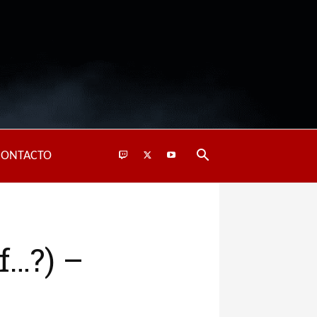
CONTACTO
f…?) –