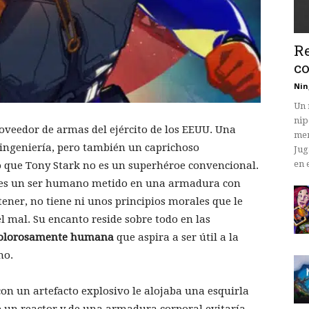
Re
co
Nin
Un 
nip
oveedor de armas del ejército de los EEUU. Una
mem
 ingeniería, pero también un caprichoso
Jug
en 
o que Tony Stark no es un superhéroe convencional.
lo es un ser humano metido en una armadura con
ner, no tiene ni unos principios morales que le
 mal. Su encanto reside sobre todo en las
dolorosamente humana
que aspira a ser útil a la
mo.
con un artefacto explosivo le alojaba una esquirla
de un reactor y de una armadura corporal evitaría