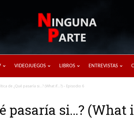
Ninguna
V
VIDEOJUEGOS
LIBROS
ENTREVISTAS
ítica de ¿Qué pasaría si…? (What if…?) – Episodio 6
Parte
é pasaría si…? (What i