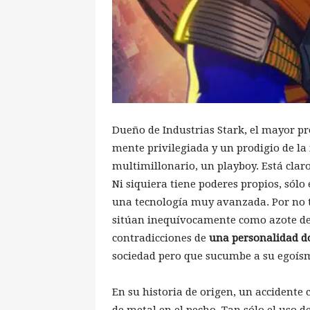
Dueño de Industrias Stark, el mayor pr
mente privilegiada y un prodigio de la
multimillonario, un playboy. Está clar
Ni siquiera tiene poderes propios, só
una tecnología muy avanzada. Por no te
sitúan inequívocamente como azote del
contradicciones de
una personalidad 
sociedad pero que sucumbe a su egoís
En su historia de origen, un accidente 
de metal en el pecho. Tan sólo el uso 