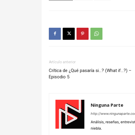
Artículo anterior
Crítica de ¿Qué pasaría si…? (What if…?) –
Episodio 5
Ninguna Parte
http://www.ningunaparte.c
Análisis, reseñas, entrevis
niebla.