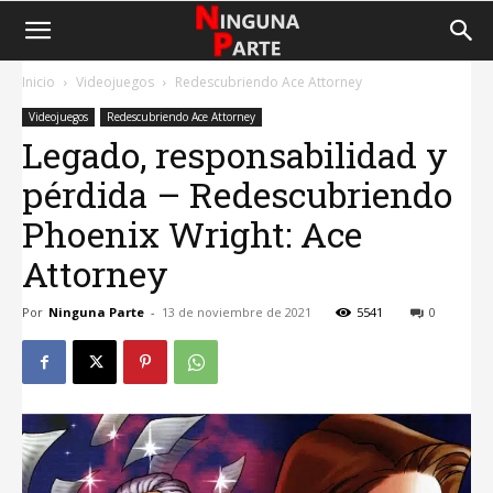
Inicio
Videojuegos
Redescubriendo Ace Attorney
Videojuegos
Redescubriendo Ace Attorney
Legado, responsabilidad y
pérdida – Redescubriendo
Phoenix Wright: Ace
Attorney
Por
Ninguna Parte
-
13 de noviembre de 2021
5541
0