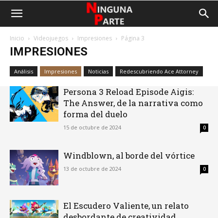
Inicio
Videojuegos
Impresiones
Página 3
IMPRESIONES
Análisis
Impresiones
Noticias
Redescubriendo Ace Attorney
Persona 3 Reload Episode Aigis:
The Answer, de la narrativa como
forma del duelo
15 de octubre de 2024
0
Windblown, al borde del vórtice
13 de octubre de 2024
0
El Escudero Valiente, un relato
desbordante de creatividad