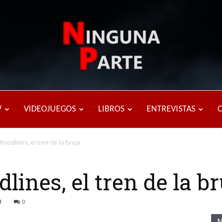
Ninguna
V
VIDEOJUEGOS
LIBROS
ENTREVISTAS
oodlines, el tren de la bruja
Parte
ines, el tren de la br
3
0
N