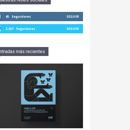
45
Seguidores
SEGUIR
2,267
Seguidores
SEGUIR
ntradas más recientes