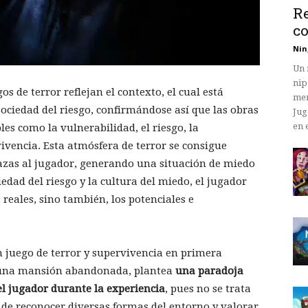
Re
co
Nin
Un 
nip
s de terror reflejan el contexto, el cual está
mem
sociedad del riesgo, confirmándose así que las obras
Jug
en 
es como la vulnerabilidad, el riesgo, la
ivencia. Esta atmósfera de terror se consigue
azas al jugador, generando una situación de miedo
edad del riesgo y la cultura del miedo, el jugador
 reales, sino también, los potenciales e
 juego de terror y supervivencia en primera
n una mansión abandonada, plantea
una paradoja
el jugador durante la experiencia
, pues no se trata
o de reconocer diversas formas del entorno y valorar