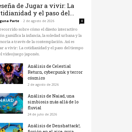
seña de Jugar a vivir: La
tidianidad y el paso del...
guna Parte
-
2 de agosto de 2026
0
recorrido sobre cómo el diseño interactivo
ón gamifica la infancia, la soledad urbana y la
oria a través de la contemplación. Así es
ar a vivir: La cotidianidad y el paso del tiempo
el videojuego japonés.
Análisis de Celestial
Return, cyberpunk y terror
cósmico
2 de agosto de 2026
Análisis de Naiad, una
simbiosis más allá de lo
fluvial
24 de julio de 2026
Análisis de Denshattack!,
ficción en el aire, pura