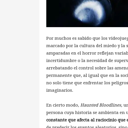
Por muchos es sabido que los videojuego
marcado por la cultura del miedo y la 
amparadas en el horror reflejan variabl
incertidumbre o la necesidad de superv
arrebatando el control sobre las amen
permanente que, al igual que en la soci
no solo tiene que enfrentar los peligros
imaginarios.
En cierto modo,
Haunted Bloodlines,
un
persona cuya historia se ambienta e
constante que afecta al raciocinio que 
de predecir los eventos aleatorios, sin