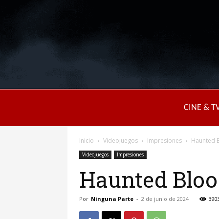
CINE & T
Inicio
Videojuegos
Impresiones
Haunted Bl
Videojuegos
Impresiones
Haunted Bloodl
Por
Ninguna Parte
-
2 de junio de 2024
390