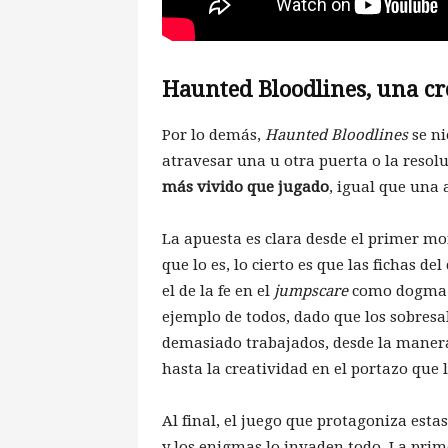
Haunted Bloodlines, una cró
Por lo demás,
Haunted Bloodlines
se ni
atravesar una u otra puerta o la resolu
más vivido que jugado
, igual que una 
La apuesta es clara desde el primer m
que lo es, lo cierto es que las fichas d
el de la fe en el
jumpscare
como dogma —
ejemplo de todos, dado que los sobres
demasiado trabajados, desde la manera
hasta la creatividad en el portazo que l
Al final, el juego que protagoniza estas
y los enigmas lo invaden todo. La prime