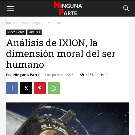
Inicio
Videojuegos
Análisis
Videojuegos
Análisis
Análisis de IXION, la
dimensión moral del ser
humano
Por
Ninguna Parte
-
4 de junio de 2023
4954
0