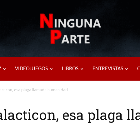
Ninguna
V
VIDEOJUEGOS
LIBROS
ENTREVISTAS
lacticon, esa plaga llamada humanidad
Parte
alacticon, esa plaga 