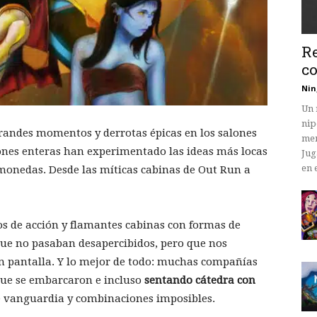
Re
co
Nin
Un 
nip
andes momentos y derrotas épicas en los salones
mem
iones enteras han experimentado las ideas más locas
Jug
en 
monedas. Desde las míticas cabinas de Out Run a
os de acción y flamantes cabinas con formas de
que no pasaban desapercibidos, pero que nos
n pantalla. Y lo mejor de todo: muchas compañías
que se embarcaron e incluso
sentando cátedra con
de vanguardia y combinaciones imposibles.