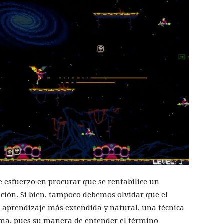
e esfuerzo en procurar que se rentabilice un
ión. Si bien, tampoco debemos olvidar que el
de aprendizaje más extendida y natural, una técnica
a, pues su manera de entender el término