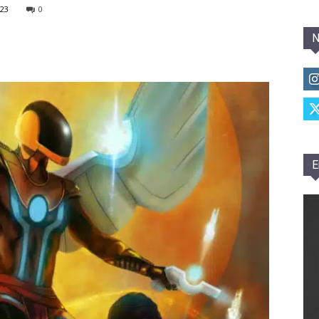
23
0
N
E