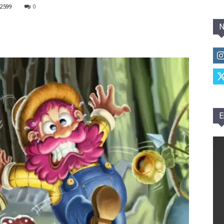
2599
0
N
E