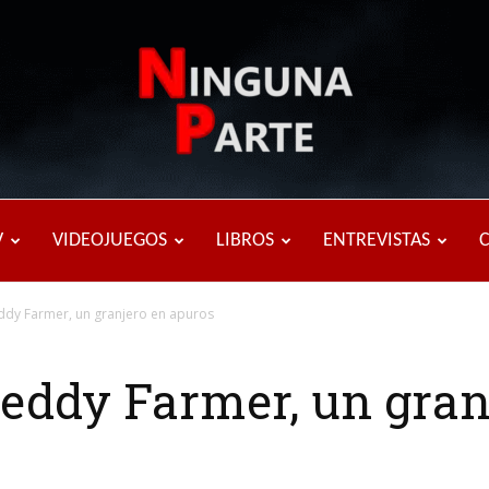
Ninguna
V
VIDEOJUEGOS
LIBROS
ENTREVISTAS
eddy Farmer, un granjero en apuros
Parte
reddy Farmer, un gran