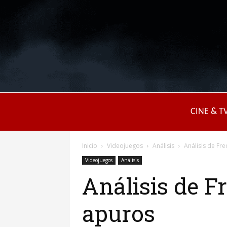
CINE & T
Inicio
Videojuegos
Análisis
Análisis de Fr
Videojuegos
Análisis
Análisis de F
apuros