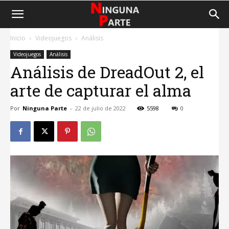
Inicio
Videojuegos
Análisis
Videojuegos
Análisis
Análisis de DreadOut 2, el
arte de capturar el alma
Por
Ninguna Parte
-
22 de julio de 2022
5598
0