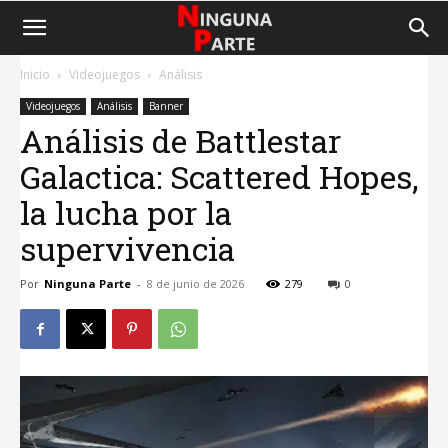
Inicio
Videojuegos
Análisis
Videojuegos
Análisis
Banner
Análisis de Battlestar
Galactica: Scattered Hopes,
la lucha por la
supervivencia
Por
Ninguna Parte
-
8 de junio de 2026
279
0