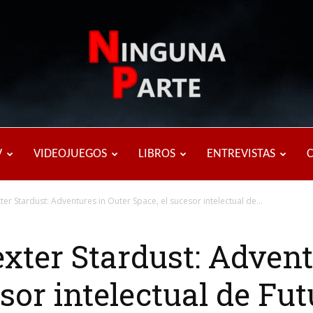
Ninguna
V
VIDEOJUEGOS
LIBROS
ENTREVISTAS
ter Stardust: Adventures in Outer Space, el sucesor intelectual de...
Parte
exter Stardust: Advent
esor intelectual de F