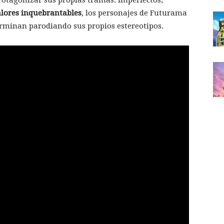
lores inquebrantables
, los personajes de Futurama
terminan parodiando sus propios estereotipos.