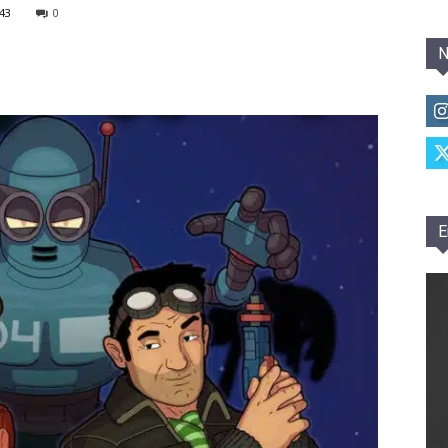
43
0
N
E