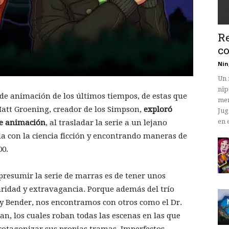
Re
co
Nin
Un 
nip
de animación de los últimos tiempos, de estas que
mem
Matt Groening, creador de los Simpson,
exploró
Jug
en 
de animación
, al trasladar la serie a un lejano
la con la ciencia ficción y encontrando maneras de
00.
presumir la serie de marras es de tener unos
aridad y extravagancia. Porque además del trío
 y Bender, nos encontramos con otros como el Dr.
n, los cuales roban todas las escenas en las que
protagonizar sus propias tramas. Imperfectos,