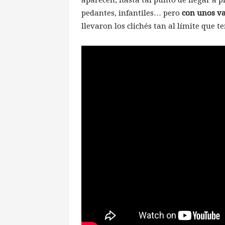
pedantes, infantiles… pero
con unos va
llevaron los clichés tan al límite que 