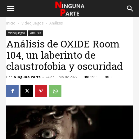
Inicio
Videojuegos
Análisis
Videojuegos
Análisis
Análisis de OXIDE Room
104, un laberinto de
claustrofobia y oscuridad
Por
Ninguna Parte
-
24 de junio de 2022
5511
0