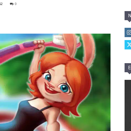
52
0
N
E