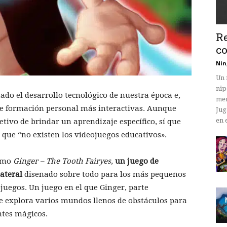
Re
co
Nin
Un 
nip
do el desarrollo tecnológico de nuestra época e,
mem
 de formación personal más interactivas. Aunque
Jug
en 
tivo de brindar un aprendizaje específico, sí que
 que “no existen los videojuegos educativos».
como
Ginger – The Tooth Fairyes
,
un juego de
ateral
diseñado sobre todo para los más pequeños
juegos. Un juego en el que Ginger, parte
ue explora varios mundos llenos de obstáculos para
entes mágicos.