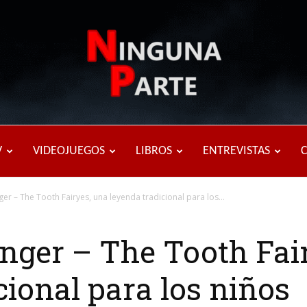
Ninguna
V
VIDEOJUEGOS
LIBROS
ENTREVISTAS
ger – The Tooth Fairyes, una leyenda tradicional para los...
Parte
inger – The Tooth Fai
cional para los niños