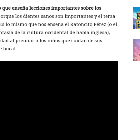
o que enseña lecciones importantes sobre los
porque los dientes sanos son importantes y el tema
 Es lo mismo que nos enseña el Ratoncito Pérez (o el
ntasía de la cultura occidental de habla inglesa),
dad al premiar a los niños que cuidan de sus
 bucal.