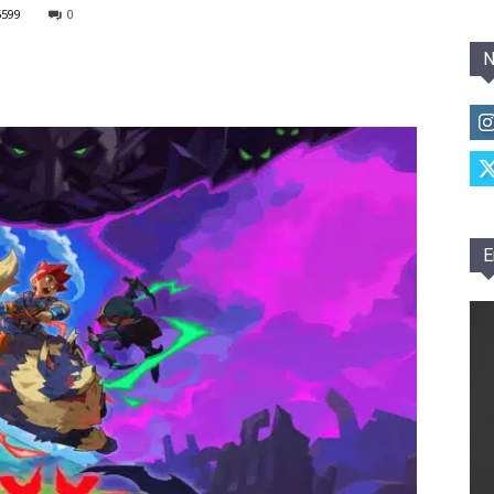
5599
0
N
E