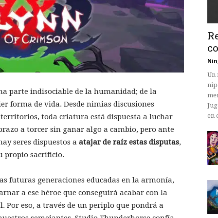
Re
co
Nin
Un 
nip
una parte indisociable de la humanidad; de la
mem
er forma de vida. Desde nimias discusiones
Jug
en 
territorios, toda criatura está dispuesta a luchar
 brazo a torcer sin ganar algo a cambio, pero ante
 hay seres dispuestos a
atajar de raíz estas disputas
,
propio sacrificio.
nas futuras generaciones educadas en la armonía,
arnar a ese héroe que conseguirá acabar con la
 Por eso, a través de un periplo que pondrá a
uestros semejantes, Studio Thunderhorse confía