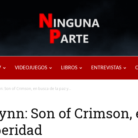
Ninguna
V
VIDEOJUEGOS
LIBROS
ENTREVISTAS
nn: Son of Crimson, en busca de la paz y...
Parte
lynn: Son of Crimson, 
peridad