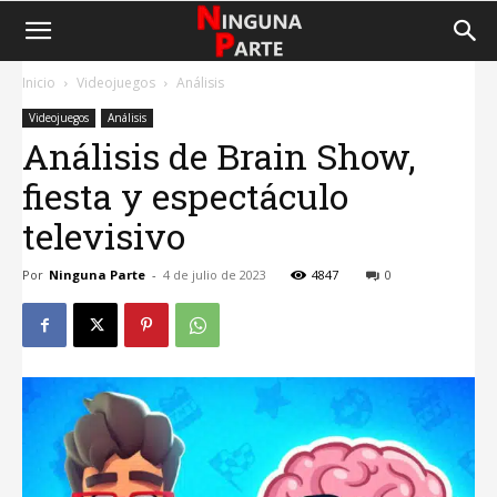
Inicio
Videojuegos
Análisis
Videojuegos
Análisis
Análisis de Brain Show,
fiesta y espectáculo
televisivo
Por
Ninguna Parte
-
4 de julio de 2023
4847
0