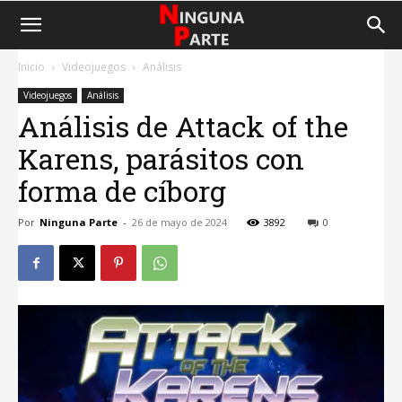
Inicio
Videojuegos
Análisis
Videojuegos
Análisis
Análisis de Attack of the
Karens, parásitos con
forma de cíborg
Por
Ninguna Parte
-
26 de mayo de 2024
3892
0